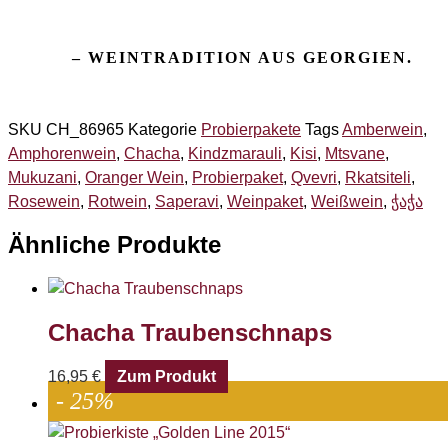
SKU
CH_86965
Kategorie
Probierpakete
Tags
Amberwein
,
Amphorenwein
,
Chacha
,
Kindzmarauli
,
Kisi
,
Mtsvane
,
Mukuzani
,
Oranger Wein
,
Probierpaket
,
Qvevri
,
Rkatsiteli
,
Rosewein
,
Rotwein
,
Saperavi
,
Weinpaket
,
Weißwein
,
ჭაჭა
Ähnliche Produkte
Chacha Traubenschnaps
16,95
€
Zum Produkt
- 25%