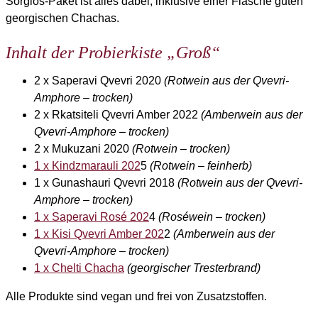
Sorglos-Paket ist alles dabei, inklusive einer Flasche guten
georgischen Chachas.
Inhalt der Probierkiste „Groß“
2 x Saperavi Qvevri 2020
(Rotwein aus der Qvevri-
Amphore – trocken)
2 x Rkatsiteli Qvevri Amber 2022
(Amberwein aus der
Qvevri-Amphore – trocken)
2 x Mukuzani 2020
(Rotwein – trocken)
1 x Kindzmarauli 202
5
(Rotwein – feinherb)
1 x Gunashauri Qvevri 2018
(Rotwein
aus der Qvevri-
Amphore – trocken)
1 x Saperavi Rosé 202
4
(Roséwein – trocken)
1 x Kisi Qvevri Amber 202
2
(Amberwein aus der
Qvevri-Amphore – trocken)
1 x Chelti Chacha
(georgischer Tresterbrand)
Alle Produkte sind vegan und frei von Zusatzstoffen.