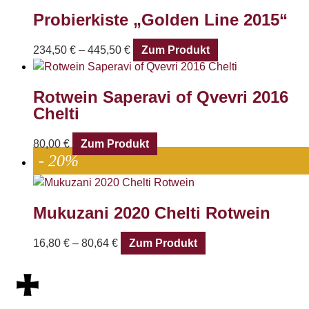
Probierkiste „Golden Line 2015“
234,50
€
–
445,50
€
Zum Produkt
Rotwein Saperavi of Qvevri 2016
Chelti
80,00
€
Zum Produkt
- 20%
Mukuzani 2020 Chelti Rotwein
16,80
€
–
80,64
€
Zum Produkt