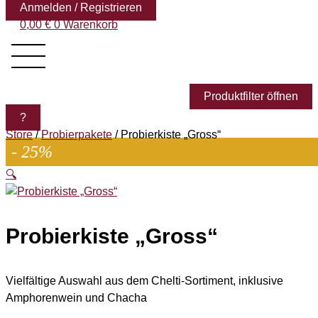
Anmelden / Registrieren
0,00
€
0
Warenkorb
Produktfilter öffnen
?
Store
/
Probierpakete
/ Probierkiste „Gross“
- 25%
🔍
Probierkiste „Gross“
Vielfältige Auswahl aus dem Chelti-Sortiment, inklusive
Amphorenwein und Chacha