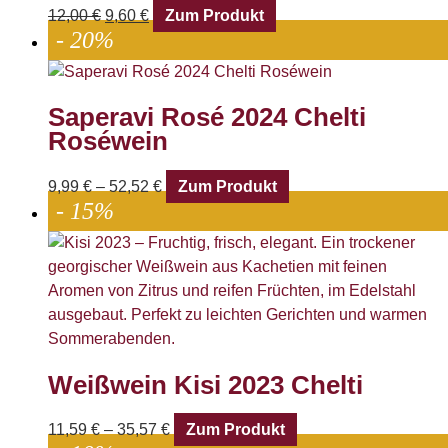
12,00
€
9,60
€
Zum Produkt
- 20%
Saperavi Rosé 2024 Chelti
Roséwein
9,99
€
–
52,52
€
Zum Produkt
- 15%
Weißwein Kisi 2023 Chelti
11,59
€
–
35,57
€
Zum Produkt