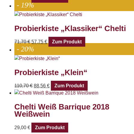
- 19%
Probierkiste „Klassiker“ Chelti
71,70
€
57,75
€
Zum Produkt
- 20%
Probierkiste „Klein“
110,70
€
88,56
€
Zum Produkt
Chelti Weiß Barrique 2018
Weißwein
29,00
€
Zum Produkt