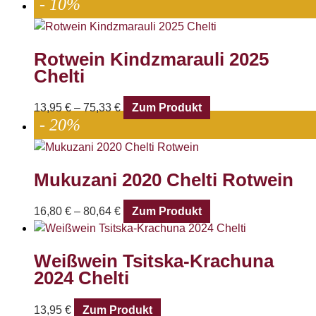
- 10%
Rotwein Kindzmarauli 2025
Chelti
13,95
€
–
75,33
€
Zum Produkt
- 20%
Mukuzani 2020 Chelti Rotwein
16,80
€
–
80,64
€
Zum Produkt
Weißwein Tsitska-Krachuna
2024 Chelti
13,95
€
Zum Produkt