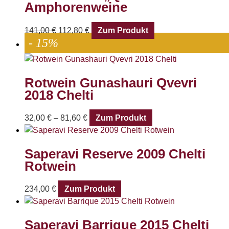
Amphorenweine
141,00
€
112,80
€
Zum Produkt
- 15%
Rotwein Gunashauri Qvevri
2018 Chelti
32,00
€
–
81,60
€
Zum Produkt
Saperavi Reserve 2009 Chelti
Rotwein
234,00
€
Zum Produkt
Saperavi Barrique 2015 Chelti