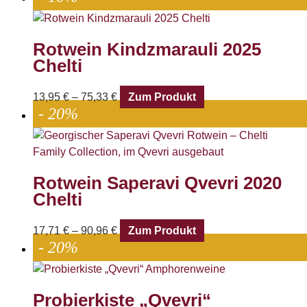
Rotwein Kindzmarauli 2025
Chelti
13,95
€
–
75,33
€
Zum Produkt
- 20%
Rotwein Saperavi Qvevri 2020
Chelti
17,71
€
–
90,96
€
Zum Produkt
- 20%
Probierkiste „Qvevri“